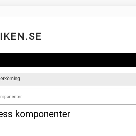
IKEN.SE
nterkörning
Komponenter
dess komponenter