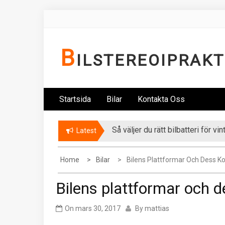
Skip
to
content
B
ILSTEREOIPRAKT
Startsida
Bilar
Kontakta Oss
Så väljer du rätt bilbatteri för vi
Latest
Home
Bilar
Bilens Plattformar Och Dess 
Bilens plattformar och 
On
mars 30, 2017
By
mattias