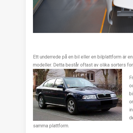
Ett underrede på en bil eller en bilplattform är en
modeller. Detta består oftast av olika sorters fo
F
o
b
o
i
d
samma plattform.